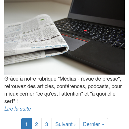
Grâce à notre rubrique "Médias - revue de presse",
retrouvez des articles, conférences, podcasts, pour
mieux cerner "ce qu'est l'attention" et "à quoi elle
sert" !
Lire la suite
Pagination
Page
1
Page
2
Page
3
Page
Suivant ›
Dernière
Dernier »