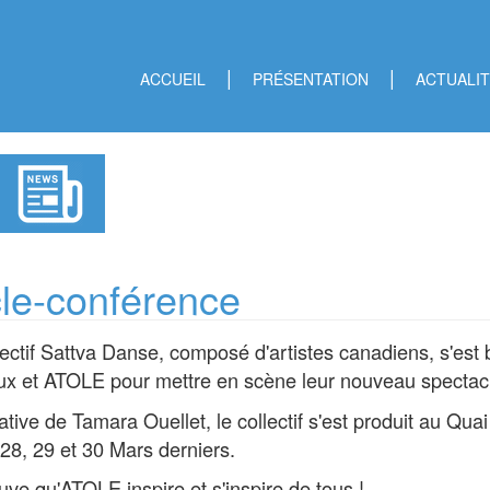
ACCUEIL
PRÉSENTATION
ACTUALI
tion
pale
cle-conférence
lectif Sattva Danse, composé d'artistes canadiens, s'est 
x et ATOLE pour mettre en scène leur nouveau spectacl
itiative de Tamara Ouellet, le collectif s'est produit au Q
,28, 29 et 30 Mars derniers.
uve qu'ATOLE inspire et s'inspire de tous !