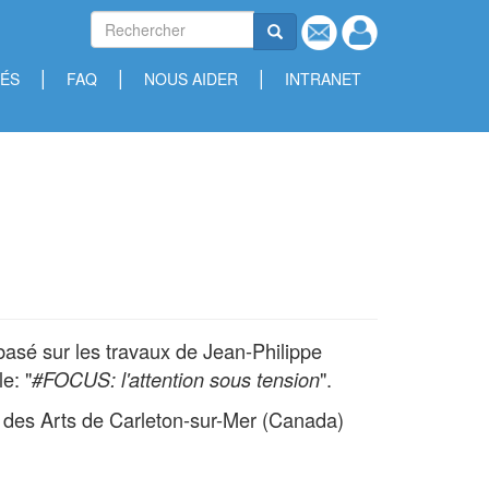
Rechercher
Contact
Se connecter
Rechercher
Réseaux
sociaux
TÉS
FAQ
NOUS AIDER
INTRANET
basé sur les travaux de Jean-Philippe
e: "
".
#FOCUS: l'attention sous tension
uai des Arts de Carleton-sur-Mer (Canada)