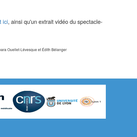
 ici
, ainsi qu'un extrait vidéo du spectacle-
amara Ouellet-Lévesque et Édith Bélanger